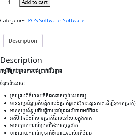
កម្មវិធី
Add to cart
គ្រប់
គ្រង
Categories:
POS Software
,
Software
ការ
បង់
ប្រាក់
Description
ដ៏វៃ
ឆ្លាត​
Description
|
S330
កម្មវិធីគ្រប់គ្រងការបង់ប្រាក់ដ៏វៃឆ្លាត
quantity
ចំនុចពិសេស:
គ្រប់គ្រងព័ត៌មានអតិថិជនជាកញ្ចប់សេវាកម្ម
មាននូវប្រព័ន្ធប្រតិបត្តិការបង់ប្រាក់ឆ្លាតវៃ(ការស្កេនកាតដើម្បីទូទាត់ប្រាក់)
មាននូវប្រព័ន្ធប្រតិបត្តិការគ្រប់គ្រងលើកាតអតិថិជន
អតិថិជនដឹងពីសាច់ប្រាក់ដែលនៅសល់ក្នុងកាត
មានរបាយការណ៍ប្រចាំថ្ងៃរបស់បុគ្គលិក
មានរបាយការណ៍ទូទាត់ចំណាយរបស់អតិថិជន