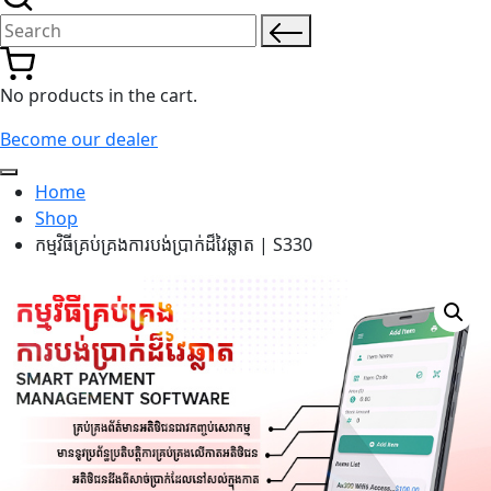
Search for:
No products in the cart.
Become our dealer
Home
Shop
កម្មវិធីគ្រប់គ្រងការបង់ប្រាក់ដ៏វៃឆ្លាត​ | S330