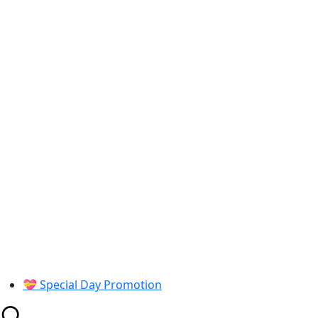
Skip
to
content
💝 Special Day Promotion