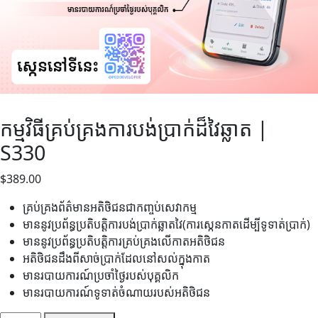
កម្មវិធីគ្រប់គ្រងការបង់ប្រាក់ដ៏វៃឆ្លាត​ |
S330
$
389.00
គ្រប់គ្រងព័ត៌មានអតិថិជនជាកញ្ចប់សេវាកម្ម
មាននូវប្រព័ន្ធប្រតិបត្តិការបង់ប្រាក់ឆ្លាតវៃ(ការស្កេនកាតដើម្បីទូទាត់ប្រាក់)
មាននូវប្រព័ន្ធប្រតិបត្តិការគ្រប់គ្រងលើកាតអតិថិជន
អតិថិជនដឹងពីសាច់ប្រាក់ដែលនៅសល់ក្នុងកាត
មានរបាយការណ៍ប្រចាំថ្ងៃរបស់បុគ្គលិក
មានរបាយការណ៍ទូទាត់ចំណាយរបស់អតិថិជន