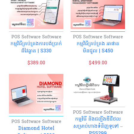
POS Software
Software
POS Software
Software
កម្មវិធីគ្រប់គ្រងការបង់ប្រាក់
កម្មវិធីគ្រប់គ្រង អាផាត
ដ៏វៃឆ្លាត​ | S330
មិនជួល | S450
$
389.00
$
499.00
POS Software
Software
កម្មវិធី និង​ជញ្ជីងឌីជីថល
POS Software
Software
សម្រាប់ហាងទំនិញទូទៅ –
Diamond Hotel
PSS299