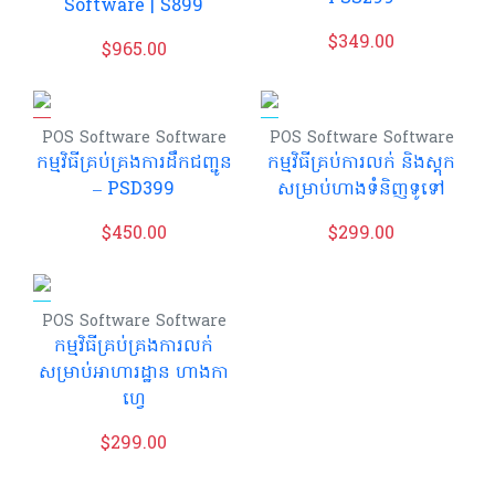
Software | S899
$
349.00
$
965.00
POS Software
Software
POS Software
Software
កម្មវិធី​គ្រប់គ្រង​ការដឹកជញ្ជូន
កម្មវិធីគ្រប់ការលក់ និងស្តុក
– PSD399
សម្រាប់ហាងទំនិញទូទៅ
$
450.00
$
299.00
POS Software
Software
កម្មវិធីគ្រប់គ្រងការលក់
សម្រាប់អាហារដ្ឋាន ហាងកា
ហ្វេ
$
299.00