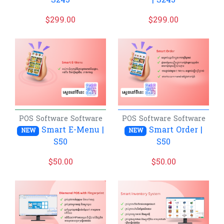
S245
| S245
$
299.00
$
299.00
POS Software
Software
POS Software
Software
Smart E-Menu |
Smart Order |
NEW
NEW
S50
S50
$
50.00
$
50.00