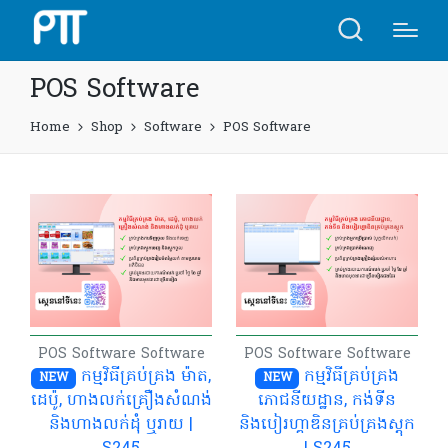
POS Software
Home
Shop
Software
POS Software
POS Software
Software
POS Software
Software
កម្មវិធីគ្រប់គ្រង ម៉ាត,
កម្មវិធីគ្រប់គ្រង
NEW
NEW
ដេប៉ូ, ហាងលក់គ្រឿងសំណង់
ភោជនីយដ្ឋាន, កង់ទីន
និងហាងលក់ដុំ ឬរាយ |
និងបៀរហ្គាឌិនគ្រប់គ្រងស្តុក