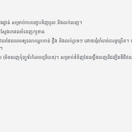
ៀងផ្ទាត់​ សម្រាប់ការ​បញ្ចារទិញចូល និងលក់​ចេញ។
្បីស្វែងរក​ផលចំនេញ/ឬខាត
ជីថលដែលអាចឲ្យ​លោកអ្នក​កាត់ ថ្លឹង និងលក់ភ្លាមៗ ដោយពុំ​ចាំបាច់​បារម្ភច្រើន។ ទម​
​។
រួល (មិនចេញកុំព្យូទ័រក៏អាចប្រើបាន)។ សម្រាប់ទំនិញដែលថ្លឹងចេញពីជញ្ជីងឌីជីថល