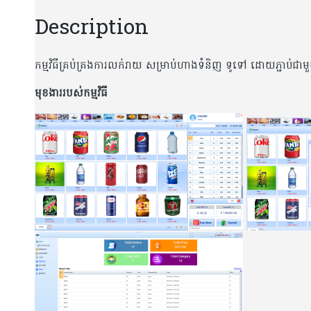
Description
កម្មវិធី​គ្រប់គ្រងការលក់រាយ សម្រាប់ហាងទំនិញ ទូទៅ ដោយភ្ជាប់ជាមួ
មុខងាររបស់កម្មវិធី