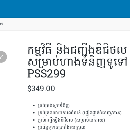
299
កម្មវិធី និង​ជញ្ជីងឌីជីថល
សម្រាប់ហាងទំនិញទូទៅ
PSS299
$
349.00
គ្រប់គ្រងស្តុកទំនិញ
គ្រប់គ្រងរបាយការណ៌លក់ (ផ្ទៀងផ្ទាត់ចំនេញ/ខាត)
ភ្ជាប់ជញ្ជីងថ្លឹងឌីជីថល (សម្រាប់លក់រាយ)
ប្រព័ន្ធទូទាត់ប្រាក់ងាយស្រួល