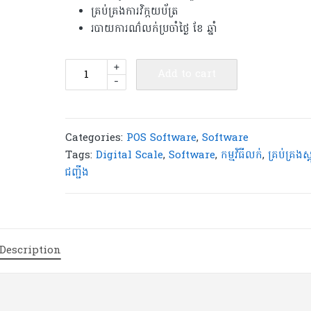
គ្រប់គ្រងការ​វិក្កយប័ត្រ
របាយការណ៌លក់ប្រចាំថ្ងៃ ខែ ឆ្នាំ
កម្មវិធី
+
Add to cart
-
និង​
ជញ្ជីងឌីជីថល
សម្រាប់ហាង
ទំនិញ
Categories:
POS Software
,
Software
ទូទៅ
Tags:
Digital Scale
,
Software
,
កម្មវិធីលក់
,
គ្រប់គ្រងស្
-
ជញ្ជីង
PSS299
quantity
Description