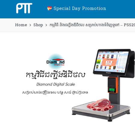
Special Day Promotion
Home
Shop
កម្មវិធី និង​ជញ្ជីងឌីជីថល សម្រាប់ហាងទំនិញទូទៅ – PSS