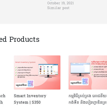
October 19, 2021
Similar post
ed Products
uch
Smart Inventory
កម្មវិធីគ្រប់គ្រង ភោជនីយដ
ch
System | S350
កង់ទីន និងបៀរហ្គាឌិនគ្រ