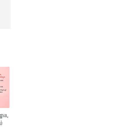
្ឋាន,
ប់