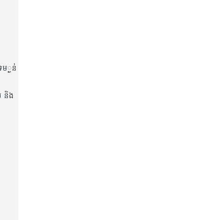
្ងន់​​
 និង​