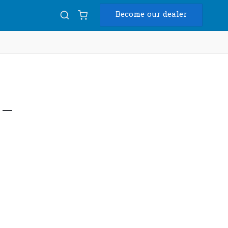
Become our dealer
Diam
USB
 –