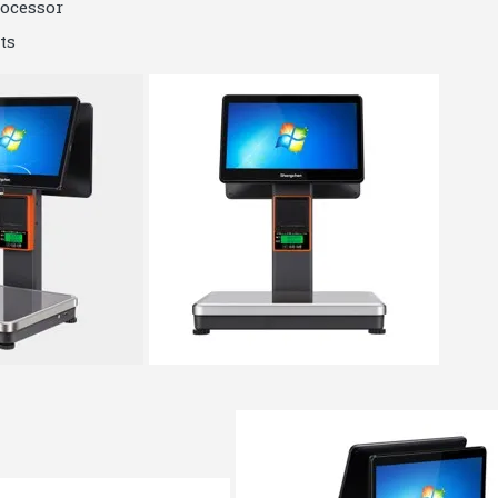
rocessor
ts