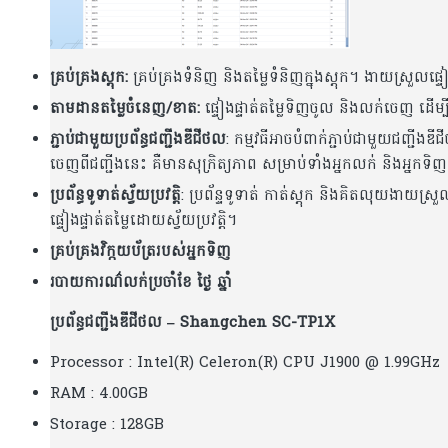
គ្រប់គ្រងស្តុក:
គ្រប់គ្រងទំនិញ និងតម្លៃទំនិញក្នុងស្តុក។ ងាយស្រួលផ្ទ
តាមដានតម្លៃចំនេញ/ខាត:
ផ្ទៀងផ្ទាត់តម្លៃទិញចូល និងលក់ចេញ ដើម
ភ្ជាប់ជាមួយ​ប្រព័ន្ធជញ្ជីងឌីជីថល
: កម្មវធីអាចបំពាក់ភ្ជាប់ជាមួយ​ជញ្ជីងឌី
ចេញពីជញ្ជីងនេះ គឺមានសុក្រិត្យភាព សម្រាប់ទាំងអ្នកលក់ និងអ្នកទិញ
ប្រព័ន្ធទូទាត់ស្វ័យប្រវត្តិ
: ប្រព័ន្ទទូទាត់ កាត់ស្តុក និង​គិតលុយ​ងាយស្
ផ្ទៀងផ្ទាត់តម្លៃដោយស្វ័យប្រវត្តិ។
គ្រប់គ្រងវិក្កយប័ត្ររបស់អ្នកទិញ
របាយការណ៌លក់ប្រចាំខែ ថ្ងៃ ឆ្នាំ
ប្រព័ន្ធជញ្ជីងឌីជីថល – Shangchen
SC-TP1X
Processor : Intel(R) Celeron(R) CPU J1900 @ 1.99GHz
RAM : 4.00GB
Storage : 128GB