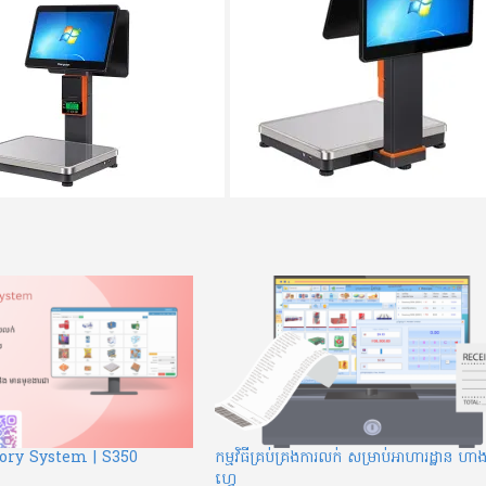
ory System | S350
កម្មវិធីគ្រប់គ្រងការលក់ សម្រាប់អាហារដ្ឋាន ហា
ហ្វេ