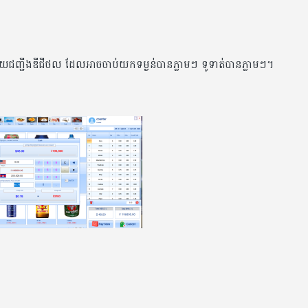
យ​ជញ្ជីងឌីជីថល ដែលអាច​ចាប់​យក​ទម្ងន់​បានភ្លាមៗ ទូទាត់បានភ្លាមៗ។